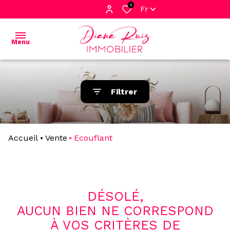
0
Fr
Menu
PRESENTATION
Filtrer
DE L'AGENCE
BIENS
A
LOUER
Accueil
Vente
Ecouflant
BIENS A
VENDRE
ALERTE
EMAILS
DÉSOLÉ,
AUCUN BIEN NE CORRESPOND
CONTACT
À VOS CRITÈRES DE